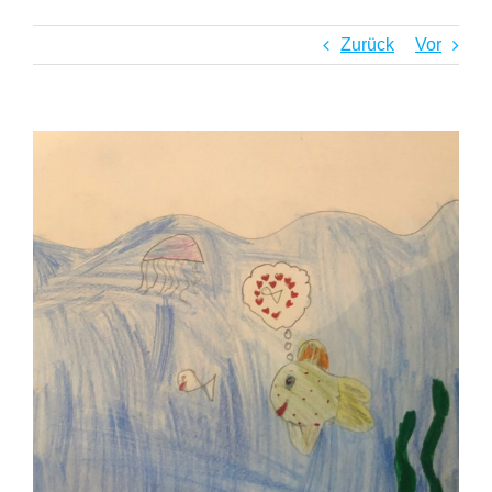
Zurück
Vor
Zeige
grösseres
Bild