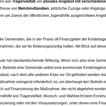
bers wie
Trägervielfalt
, ein
plurales Angebot mit verschieden
rfnisse von
Mehrkindfamilien
, plötzliche Zuzüge oder Abgänge 
ein am Zweck der öffentlichen Jugendhilfe ausgerichtetes Ange
ie Gemeinden, die in der Praxis oft Finanzgeber der Kindertag
ahmen, die sie für förderungswürdig halten. Mit Blick auf die
atz hat standardsichernde Wirkung. Wenn sich also eine Gemei
. Betreibt eine Gemeinde selbst eine kommunale Kindertagesstä
dard, nach dem alle anderen Kitas vor Ort gefördert werden m
aßnahme zwingend erforderlich ist, um überhaupt den Betrieb ei
 auf Finanzierung der Maßnahme, der nicht abgelehnt werden 
gendhilfe wie Trägervielfalt, Wunsch- und Wahlrecht beim Erzi
anzierung oder mit den Voraussetzungen, unter denen eine Fina