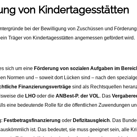
ng von Kindertagesstätten
 Hintergründe bei der Bewilligung von Zuschüssen und Förderun
b ein Träger von Kindertagesstätten angemessen gefördert wird.
 es sich um eine
Förderung von sozialen Aufgaben im Bereich
chen Normen und – soweit dort Lücken sind – nach den spezial
echtliche Finanzierungsverträge
sind als Rechtsquellen heranz
elsweise die
LHO
oder die
ANBest-P. der VOL
. Das
Vergabere
lls eine bedeutende Rolle für die öffentlichen Zuwendungen u
g:
Festbetragsfinanzierung
oder
Defizitausgleich
. Das Bunde
s auskömmlich ist. Das bedeutet, sie muss geeignet sein, alle K